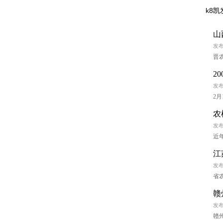
k8凯
山
发布
晋
2
发布
2
农
发布
近
江
发布
省
赣
发布
赣