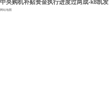
中央购机补贴资金执行进度过两成-k8凯发
网站地图
河北圣和农业机械有限公
k8凯发-凯发k8网页登录
关于k8凯发
k8凯发的产品展示
新闻