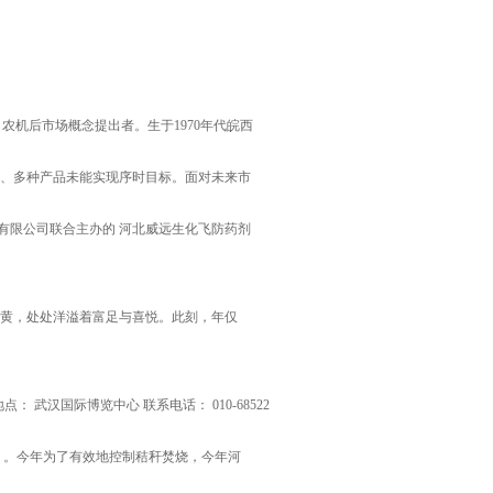
农机后市场概念提出者。生于1970年代皖西
业、多种产品未能实现序时目标。面对未来市
机械有限公司联合主办的 河北威远生化飞防药剂
黄，处处洋溢着富足与喜悦。此刻，年仅
举办地点： 武汉国际博览中心 联系电话： 010-68522
 。今年为了有效地控制秸秆焚烧，今年河