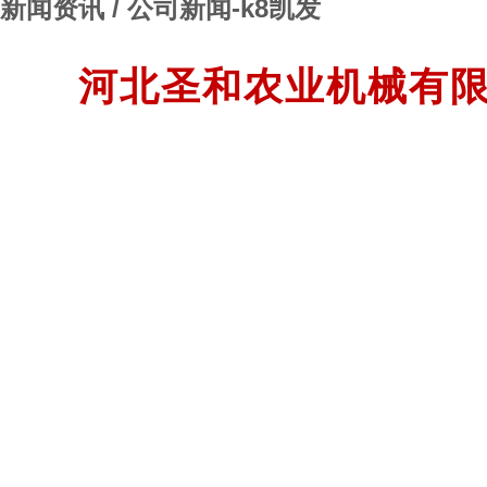
新闻资讯 / 公司新闻-k8凯发
河北圣和农业机械有
k8凯发-凯发k8网页登录
关于k8凯发
k8凯发的产品