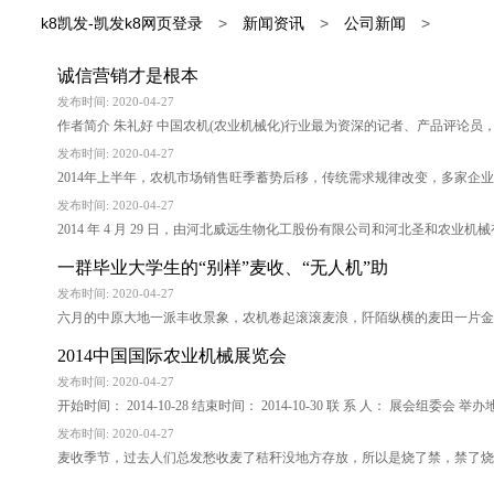
k8凯发-凯发k8网页登录
>
新闻资讯
>
公司新闻
>
诚信营销才是根本
发布时间:
2020-04-27
作者简介 朱礼好 中国农机(农业机械化)行业最为资深的记者、产品评论员，
发布时间:
2020-04-27
2014年上半年，农机市场销售旺季蓄势后移，传统需求规律改变，多家企
发布时间:
2020-04-27
2014 年 4 月 29 日，由河北威远生物化工股份有限公司和河北圣和农业
一群毕业大学生的“别样”麦收、“无人机”助
发布时间:
2020-04-27
六月的中原大地一派丰收景象，农机卷起滚滚麦浪，阡陌纵横的麦田一片金
2014中国国际农业机械展览会
发布时间:
2020-04-27
开始时间： 2014-10-28 结束时间： 2014-10-30 联 系 人： 展会组委会 
发布时间:
2020-04-27
麦收季节，过去人们总发愁收麦了秸秆没地方存放，所以是烧了禁，禁了烧