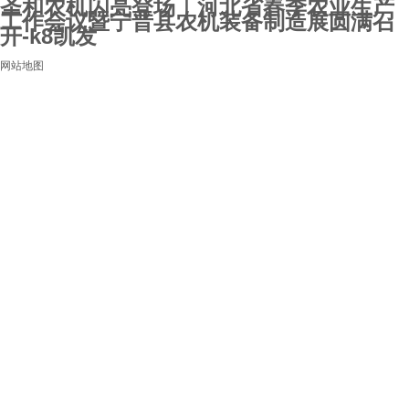
圣和农机闪亮登场｜河北省春季农业生产
工作会议暨宁晋县农机装备制造展圆满召
开-k8凯发
网站地图
河北圣和农业机械有限公
k8凯发-凯发k8网页登录
关于k8凯发
k8凯发的产品展示
新闻