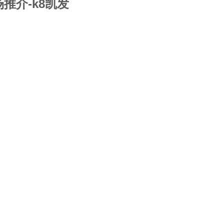
推介-k8凯发
限公司
联系地址:河北省宁晋县大陆工业园开元路3号
展示
新闻资讯
公司荣誉
普劳恩德
凯发k
网站备案：